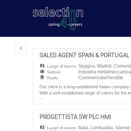
SALES AGENT SPAIN & PORTUGAL
Spagna
,
Madrid
,
Comunit
Luogo di lavoro:
Industria metalmeccanic
Settore:
Commerciale/Vendite
Ruolo:
Our client is a long-established Italian company
With a well‑established range of valves for the 
...
sectors, the company aims to strengthen its pre
PROGETTISTA SW PLC HMI
Italia
,
Lombardia
,
Varese
Luogo di lavoro: