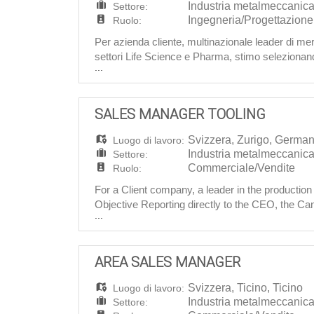
Industria metalmeccanic
Settore:
Ingegneria/Progettazione
Ruolo:
Per azienda cliente, multinazionale leader di me
settori Life Science e Pharma, stimo seleziona
...
progettazione, è realizzare la progettazione del 
SALES MANAGER TOOLING
Svizzera
,
Zurigo
,
German/
Luogo di lavoro:
Industria metalmeccanic
Settore:
Commerciale/Vendite
Ruolo:
For a Client company, a leader in the production
Objective Reporting directly to the CEO, the C
...
speaking Switzerland, France and Germany, in 
AREA SALES MANAGER
Svizzera
,
Ticino
,
Ticino
Luogo di lavoro:
Industria metalmeccanic
Settore: