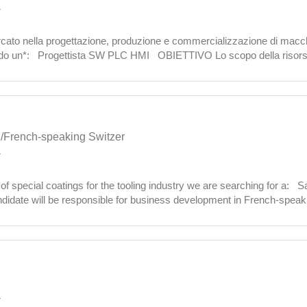
a
rcato nella progettazione, produzione e commercializzazione di macch
ndo un*: Progettista SW PLC HMI OBIETTIVO Lo scopo della risorsa, 
software dei p
French-speaking Switzer
a
 of special coatings for the tooling industry we are searching for a:
andidate will be responsible for business development in French-spea
accordance with
a