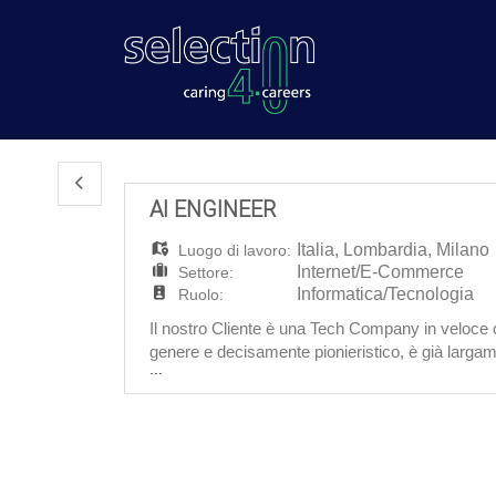
AI ENGINEER
Italia
,
Lombardia
,
Milano
Luogo di lavoro:
Internet/E-Commerce
Settore:
Informatica/Tecnologia
Ruolo:
Il nostro Cliente è una Tech Company in veloce c
genere e decisamente pionieristico, è già largame
...
Per loro siamo alla ricerca di un: AI Engineer 