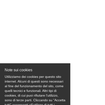
EN
FR
IT
DE
ES
Note sui cookies
Utilizziamo dei cookies per questo sito
PT
internet. Alcuni di questi sono necessari
al fine del funzionamento del sito, come
quelli tecnici e funzionali. Altri tipi di
cookies, di cui puoi rifiutare l’utilizzo,
sono di terze parti. Cliccando su “Accetta
tutti” acconsenti all’utilizzo di tutti i