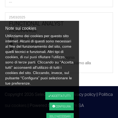
...
servizi/prodotti IT e Cloud e per loro siamo alla
ricerca di: Senior Cloud System Architect
Obiettivo La Risorsa sarà inserita all'interno del
25/03/2025
team Sistemi Datacenter e avrà la
FUNCTIONAL ANALYST
responsabilità di collaborare alla strategia
Note sui cookies
INSURANCE
relativa ai servizi cloud dell'az
Utilizziamo dei cookies per questo sito
Italia
,
Lombardia
,
Milano
internet. Alcuni di questi sono necessari
Informatica
al fine del funzionamento del sito, come
Informatica/Tecnologia
quelli tecnici e funzionali. Altri tipi di
cookies, di cui puoi rifiutare l’utilizzo,
Il nostro Cliente è una nota compagnia
sono di terze parti. Cliccando su “Accetta
assicurativa multinazionale e per loro siamo alla
...
tutti” acconsenti all’utilizzo di tutti i
ricerca di un*: Analista Funzionale
cookies del sito. Cliccando, invece, sul
(Middle/Senior) Obiettivo La Risorsa
pulsante “Configura” puoi selezionare le
individuata verrà inserita all'interno della
tue preferenze.
Struttura di Platform Management dove si
occuperà della raccolta dei requisiti di business
Copyright 2026 Selection 4.0 SA |
Privacy policy
|
Politica
e dell'analisi funzionali per tutte le le
ACCETTA TUTTI
sui cookies
| Powered by
Arca24.com SA
CONFIGURA
SOLO NECESSARI