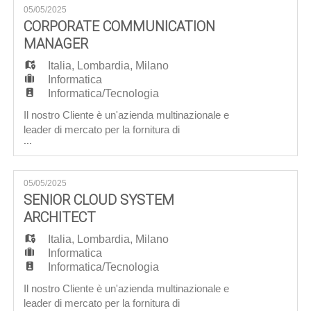
05/05/2025
già rivoluzionando il proprio settore di
CORPORATE COMMUNICATION
riferimento. Per loro siamo alla ricerca di un:
MANAGER
Cyber Security Exp
Italia
,
Lombardia
,
Milano
Informatica
Informatica/Tecnologia
Il nostro Cliente è un'azienda multinazionale e
leader di mercato per la fornitura di
...
servizi/prodotti IT e Cloud e per loro siamo alla
ricerca di: Corporate Communication Manager
Obiettivo la Risorsa sarà inserita all'interno del
05/05/2025
dipartimento di Marketing e a riporto diretto del
SENIOR CLOUD SYSTEM
Direttore, avrà la responsabilità di sviluppare e
ARCHITECT
coordinare
Italia
,
Lombardia
,
Milano
Informatica
Informatica/Tecnologia
Il nostro Cliente è un'azienda multinazionale e
leader di mercato per la fornitura di