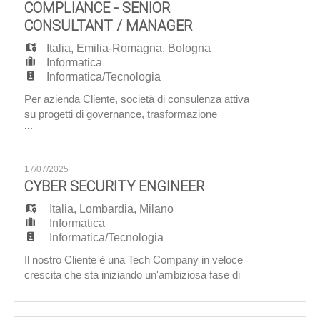
EN
COMPLIANCE - SENIOR
coinvolte nella progettazione e implementazione
di ch
CONSULTANT / MANAGER
Italia
,
Emilia-Romagna
,
Bologna
FR
Informatica
Informatica/Tecnologia
Per azienda Cliente, società di consulenza attiva
IT
su progetti di governance, trasformazione
...
organizzativa e gestione del rischio, che
supporta organizzazioni pubbliche e private in
DE
percorsi di evoluzione normativa e di
17/07/2025
miglioramento dei modelli di controllo, siamo alla
CYBER SECURITY ENGINEER
ricerca di un/una: Senior Consultant / Manager –
ES
Area Governance, Risk & Compl
Italia
,
Lombardia
,
Milano
Informatica
Informatica/Tecnologia
PT
Il nostro Cliente è una Tech Company in veloce
crescita che sta iniziando un'ambiziosa fase di
...
scale up. Il loro prodotto di punta, unico nel suo
genere e decisamente pionieristico, è già
largamente commercializzato in Italia e US e sta