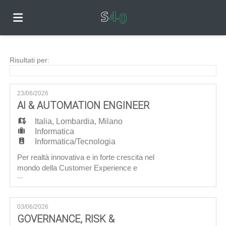
Home
Risultati per:
Offerte
23/06/2026
AI & AUTOMATION ENGINEER
Italia
di
Carica
,
Lombardia
,
Milano
Informatica
Informatica/Tecnologia
lavoro
il
Login
Per realtà innovativa e in forte crescita nel
mondo della Customer Experience e
...
dell'automazione, ricerchiamo due AI &
Automation Engineer che entreranno a far parte
CV
Lingua
di un team specializzato nello sviluppo di
03/06/2026
soluzioni avanzate di automazione basate su
GOVERNANCE, RISK &
Intelligenza Artificiale. Le figure saranno