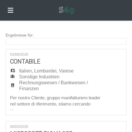
Home
Ergebnisse für:
Stellen
03/08/2026
CONTABILE
Italien
Lebenslauf
,
Lombardei
,
Varese
Sonstige Industrien
Rechnungswesen / Bankwesen /
Finanzen
hochladen
Anmelden
Per nostro Cliente, gruppo manifatturiero leader
nel settore di riferimento, stiamo cercando
...
un/una: Contabile Che farà parte del team di
Sprache
Amministrazione e Finanza per rafforzarlo in
una fase di crescita e di cambiamento delle
06/03/2026
logiche, a seguito dell'ingresso nel gruppo di una