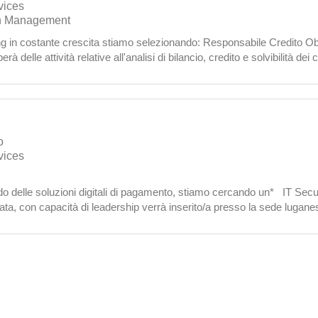
vices
th Management
ing in costante crescita stiamo selezionando: Responsabile Credito Ob
à delle attività relative all'analisi di bilancio, credito e solvibilità dei c
o
vices
ndo delle soluzioni digitali di pagamento, stiamo cercando un* IT Secu
ata, con capacità di leadership verrà inserito/a presso la sede lugane
o