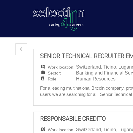
SENIOR TECHNICAL RECRUITER E
Switzerland
,
Ticino
,
Lugan
Work location:
Banking and Financial Ser
Sector:
Human Resources
Role:
For a leading multinational Bitcoin company, provi
users we are searching for a: Senior Technica
...
exceptional talent across technical and business
RESPONSABILE CREDITO
Switzerland
,
Ticino
,
Lugan
Work location: