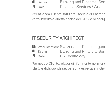
Banking and Financial Ser
Sector:
Financial Services / Weal
Role:
Per azienda Cliente svizzera, società di Factor
verrà inserito a diretto riporto del CEO e si occuper
...
responsabilità: · controllare la solvibilità
IT SECURITY ARCHITECT
Switzerland
,
Ticino
,
Lugan
Work location:
Banking and Financial Ser
Sector:
IT / Technology
Role:
Per nostro Cliente, player di riferimento nel mo
Il/la Candidato/a ideale, persona esperta e motiv
...
Security Architecture & Operations con l'obiettiv