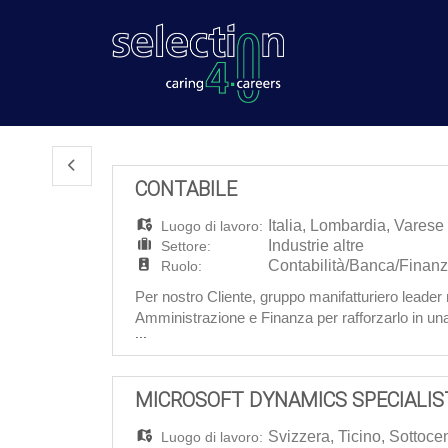
CONTABILE
Italia
,
Lombardia
,
Varese
Luogo di lavoro:
Industrie altre
Settore:
Contabilità/Banca/Finan
Ruolo:
Per nostro Cliente, gruppo manifatturiero leader
Amministrazione e Finanza per rafforzarlo in una
...
società quotata. OBIETTIVO Il/la professionist
MICROSOFT DYNAMICS SPECIALIS
Svizzera
,
Ticino
,
Sottoce
Luogo di lavoro: