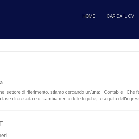
HOME
CARICA IL CV
za
 nel settore di riferimento, stiamo cercando un/una: Contabile Che fa
 fase di crescita e di cambiamento delle logiche, a seguito dell'ingre
a che cerchi
T
neri