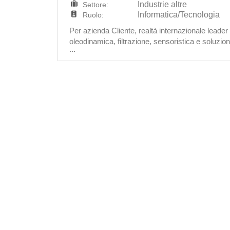
Industrie altre
Settore:
Informatica/Tecnologia
Ruolo:
Per azienda Cliente, realtà internazionale leade
oleodinamica, filtrazione, sensoristica e soluz
...
Candidato, a diretto riporto dell'IT Manager, sarà 