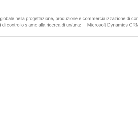
r globale nella progettazione, produzione e commercializzazione di co
ioni di controllo siamo alla ricerca di un/una: Microsoft Dynamics CR
il