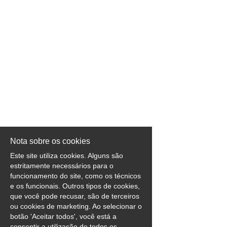
EN
FR
IT
DE
ES
Nota sobre os cookies
Este site utiliza cookies. Alguns são
estritamente necessários para o
PT
funcionamento do site, como os técnicos
e os funcionais. Outros tipos de cookies,
que você pode recusar, são de terceiros
ou cookies de marketing. Ao selecionar o
botão 'Aceitar todos', você está a
consentir a utilização de todos os