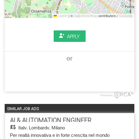
Leaflet
|
©
OpenStreetMap
contributors |
Navigator
APPLY
or
Powered by
SIMILAR JOB ADS
AI & AUTOMATION ENGINEER
Italy,
Lombardy, Milano
Per realtà innovativa e in forte crescita nel mondo