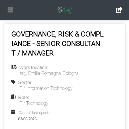
Home
GOVERNANCE, RISK & COMPL
IANCE - SENIOR CONSULTAN
Job
T / MANAGER
Work location:
list
Upload
Italy
,
Emilia-Romagna
,
Bologna
Sector:
IT / Information Technology
your
Login
Role:
IT / Technology
CV
Language
Date of last update:
03/06/2026