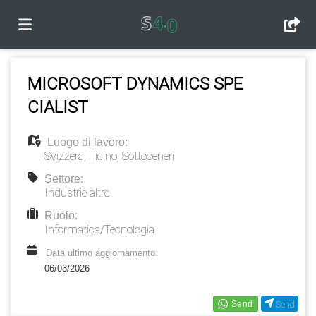
Home
MICROSOFT DYNAMICS SPE
CIALIST
Offerte
Luogo di lavoro:
Svizzera
,
Ticino
,
Sottoceneri
di
Carica
Settore:
Industrie altre
Ruolo:
lavoro
il
Login
Informatica/Tecnologia
Data ultimo aggiornamento:
CV
Lingua
06/03/2026
Send