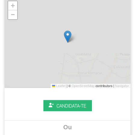
+
−
Leaflet
|
©
OpenStreetMap
contributors |
Navigator
CANDIDATA-TE
Ou