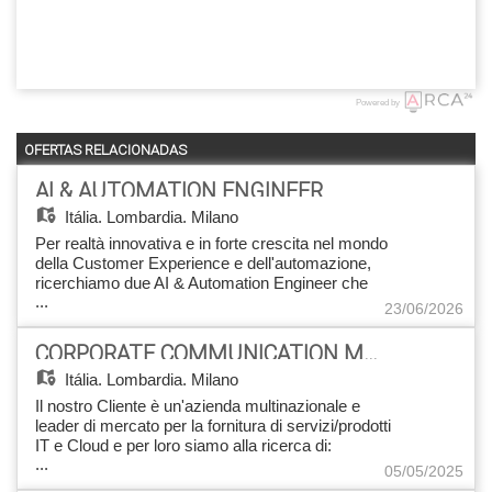
Powered by
OFERTAS RELACIONADAS
AI & AUTOMATION ENGINEER
Itália,
Lombardia, Milano
Per realtà innovativa e in forte crescita nel mondo
della Customer Experience e dell'automazione,
ricerchiamo due AI & Automation Engineer che
...
entreranno a far parte di un team specializzato
23/06/2026
nello sviluppo di soluzioni avanzate di
automazione basate su Intelligenza Artificiale. Le
CORPORATE COMMUNICATION MANAGER
figure saranno coinvolte nella progettazione e
Itália,
Lombardia, Milano
implementazione di chatbot, voicebot e sistemi
intelligenti a supporto dei processi di Customer
Il nostro Cliente è un'azienda multinazionale e
Care, contribuendo attivamente alla
leader di mercato per la fornitura di servizi/prodotti
trasformazione digitale dei clienti. Responsabilità
IT e Cloud e per loro siamo alla ricerca di:
principali - Progettazione e sviluppo di soluzioni di
...
Corporate Communication Manager Obiettivo la
05/05/2025
automazione basate su AI e Machine Learning
Risorsa sarà inserita all'interno del dipartimento di