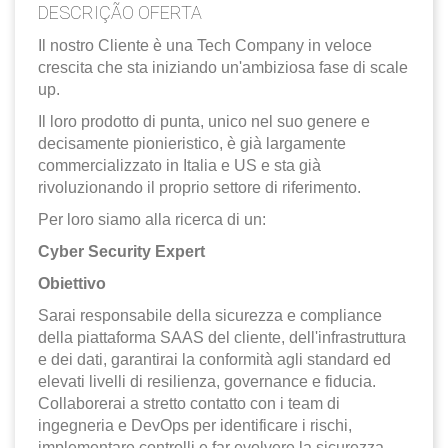
EN
DESCRIÇÃO OFERTA
Il nostro Cliente è una Tech Company in veloce
crescita che sta iniziando un'ambiziosa fase di scale
FR
up.
Il loro prodotto di punta, unico nel suo genere e
IT
decisamente pionieristico, è già largamente
commercializzato in Italia e US e sta già
rivoluzionando il proprio settore di riferimento.
DE
Per loro siamo alla ricerca di un:
Cyber Security Expert
ES
Obiettivo
Sarai responsabile della sicurezza e compliance
della piattaforma SAAS del cliente, dell'infrastruttura
PT
e dei dati, garantirai la conformità agli standard ed
elevati livelli di resilienza, governance e fiducia.
Collaborerai a stretto contatto con i team di
ingegneria e DevOps per identificare i rischi,
implementare controlli e far evolvere la sicurezza