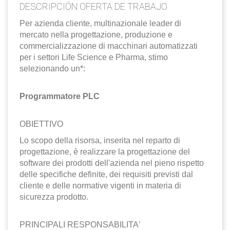
EN
DESCRIPCIÓN OFERTA DE TRABAJO
Per azienda cliente, multinazionale leader di
mercato nella progettazione, produzione e
FR
commercializzazione di macchinari automatizzati
per i settori Life Science e Pharma, stimo
selezionando un*:
IT
Programmatore PLC
DE
OBIETTIVO
Lo scopo della risorsa, inserita nel reparto di
ES
progettazione, è realizzare la progettazione del
software dei prodotti dell'azienda nel pieno rispetto
delle specifiche definite, dei requisiti previsti dal
PT
cliente e delle normative vigenti in materia di
sicurezza prodotto.
PRINCIPALI RESPONSABILITA'