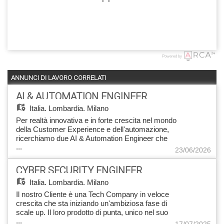
Powered by
ANNUNCI DI LAVORO CORRELATI
AI & AUTOMATION ENGINEER
Italia,
Lombardia, Milano
Per realtà innovativa e in forte crescita nel mondo
della Customer Experience e dell'automazione,
ricerchiamo due AI & Automation Engineer che
...
entreranno a far parte di un team specializzato
23/06/2026
nello sviluppo di soluzioni avanzate di
automazione basate su Intelligenza Artificiale. Le
CYBER SECURITY ENGINEER
figure saranno coinvolte nella progettazione e
Italia,
Lombardia, Milano
implementazione di chatbot, voicebot e sistemi
intelligenti a supporto dei processi di Customer
Il nostro Cliente è una Tech Company in veloce
Care, contribuendo attivamente alla
crescita che sta iniziando un'ambiziosa fase di
trasformazione digitale dei clienti. Responsabilità
scale up. Il loro prodotto di punta, unico nel suo
principali - Progettazione e sviluppo di soluzioni di
...
genere e decisamente pionieristico, è già
17/07/2025