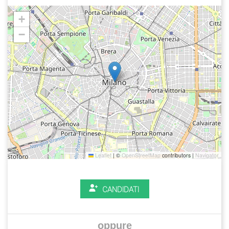
+
−
Leaflet
|
©
OpenStreetMap
contributors |
Navigator
CANDIDATI
oppure