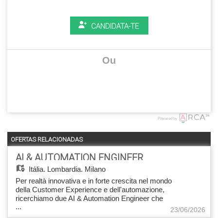
CANDIDATA-TE
Ou
Powered by
OFERTAS RELACIONADAS
AI & AUTOMATION ENGINEER
Itália,
Lombardia, Milano
Per realtà innovativa e in forte crescita nel mondo
della Customer Experience e dell'automazione,
ricerchiamo due AI & Automation Engineer che
...
entreranno a far parte di un team specializzato
23/06/2026
nello sviluppo di soluzioni avanzate di