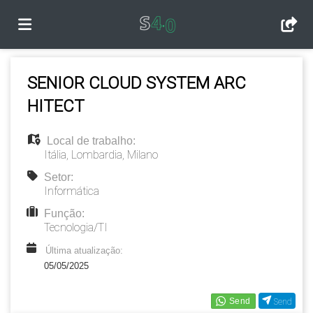
Página
SENIOR CLOUD SYSTEM ARC
HITECT
inicial
Ofertas
Local de trabalho:
Itália
,
Lombardia
,
Milano
de
Regista-
Setor:
Informática
Função:
emprego
te
Iniciar
Tecnologia/TI
Última atualização:
sessão
Língua
05/05/2025
Send