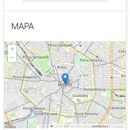
MAPA
+
−
Leaflet
|
©
OpenStreetMap
contributors |
Navigator