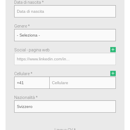
Data di nascita *
Paese di residenza *
Genere *
Regione/Cantone di residenza *
Social - pagina web
Città di residenza
Cellulare *
Indirizzo di residenza
Nazionalità *