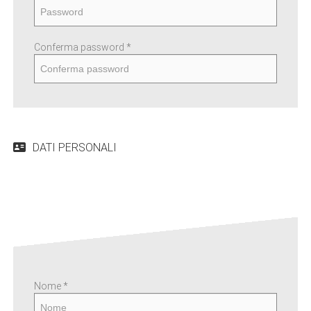
EN
Conferma password *
FR
IT
DATI PERSONALI
DE
ES
PT
Nome *