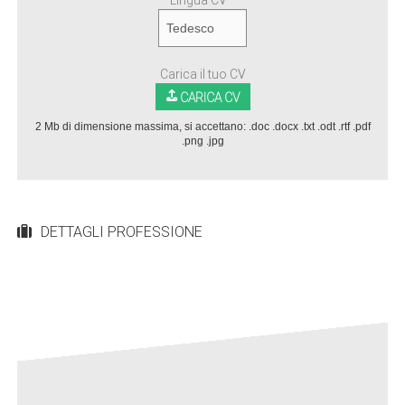
Lingua CV *
Carica il tuo CV
CARICA CV
2 Mb di dimensione massima, si accettano: .doc .docx .txt .odt .rtf .pdf
.png .jpg
DETTAGLI PROFESSIONE